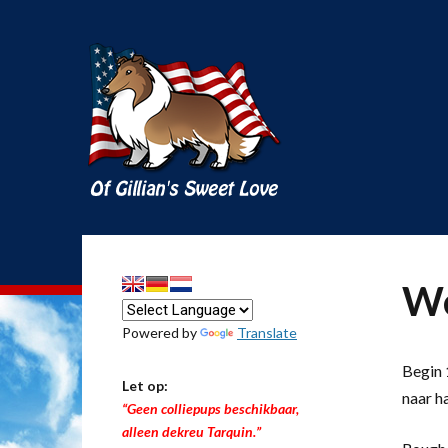
We
Powered by
Translate
Begin 1
Let op:
naar h
“Geen colliepups beschikbaar,
alleen dekreu Tarquin.”