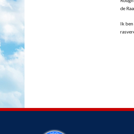
Rough 
de Raa
Ik ben 
rasver