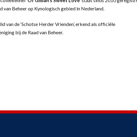
colliekennel
‘
Of Gillian’s Sweet Love’
staat sinds 2010 geregistr
d van Beheer op Kynologisch gebied in Nederland.
lid van de ‘Schotse Herder Vrienden’, erkend als officiële
eniging bij de Raad van Beheer.