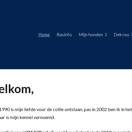
Home
Rasinfo
Mijn honden
Dek reu
lkom,
990 is mijn liefde voor de collie ontstaan, pas in 2002 ben ik in het
aar is mijn kennel vernoemd.