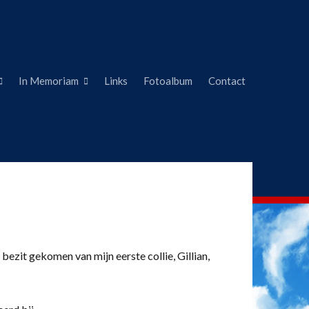
In Memoriam
Links
Fotoalbum
Contact
 bezit gekomen van mijn eerste collie, Gillian,