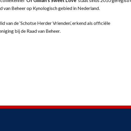
colliekennel
‘
Of Gillian’s Sweet Love’
staat sinds 2010 geregistr
d van Beheer op Kynologisch gebied in Nederland.
lid van de ‘Schotse Herder Vrienden’, erkend als officiële
eniging bij de Raad van Beheer.