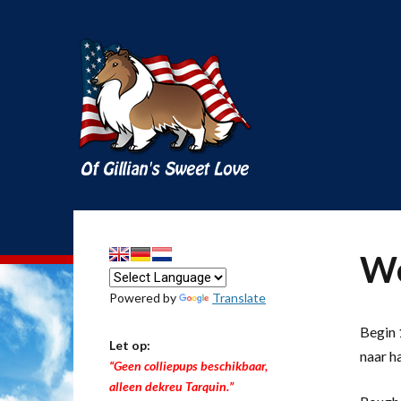
We
Powered by
Translate
Begin 1
Let op:
naar h
“Geen colliepups beschikbaar,
alleen dekreu Tarquin.”