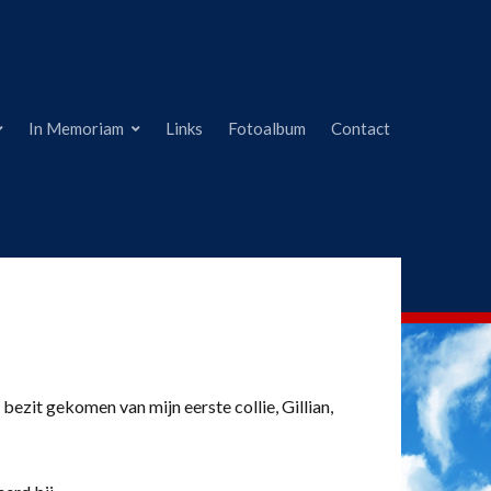
In Memoriam
Links
Fotoalbum
Contact
 bezit gekomen van mijn eerste collie, Gillian,