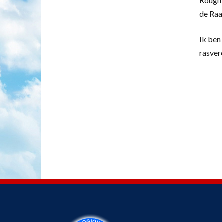
Rough 
de Raa
Ik ben 
rasver