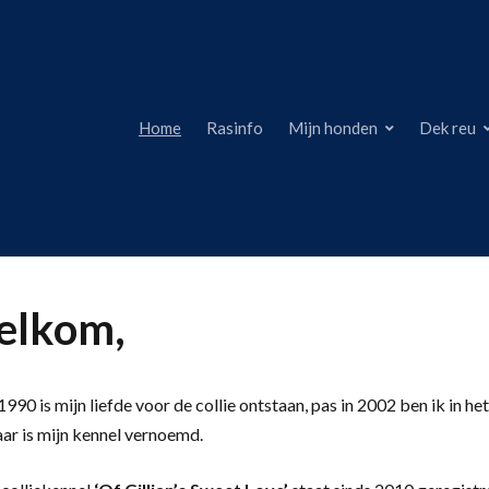
Home
Rasinfo
Mijn honden
Dek reu
lkom,
990 is mijn liefde voor de collie ontstaan, pas in 2002 ben ik in het
aar is mijn kennel vernoemd.