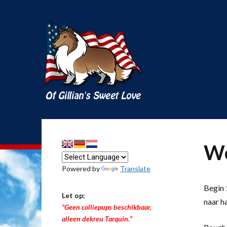
We
Powered by
Translate
Begin 1
Let op:
naar h
“Geen colliepups beschikbaar,
alleen dekreu Tarquin.”