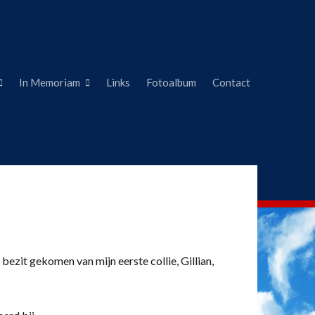
In Memoriam
Links
Fotoalbum
Contact
 bezit gekomen van mijn eerste collie, Gillian,