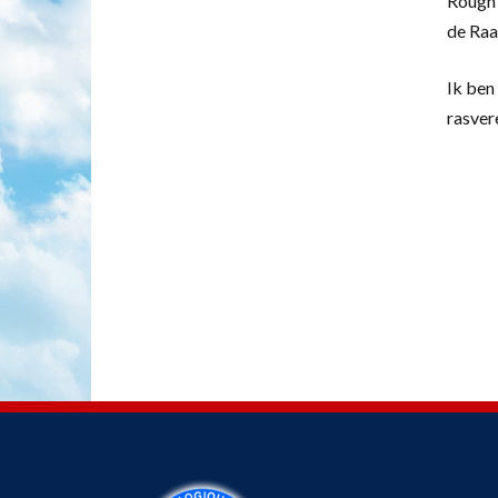
Rough 
de Raa
Ik ben 
rasver