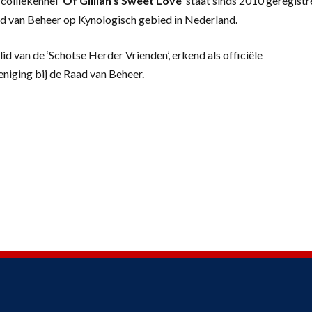
colliekennel
‘
Of Gillian’s Sweet Love’
staat sinds 2010 geregistr
d van Beheer op Kynologisch gebied in Nederland.
lid van de ‘Schotse Herder Vrienden’, erkend als officiële
eniging bij de Raad van Beheer.