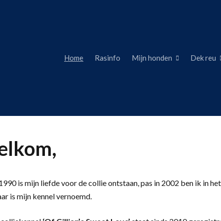
Home
Rasinfo
Mijn honden
Dek reu
lkom,
990 is mijn liefde voor de collie ontstaan, pas in 2002 ben ik in het
aar is mijn kennel vernoemd.