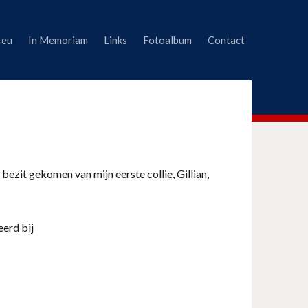
reu
In Memoriam
Links
Fotoalbum
Contact
 bezit gekomen van mijn eerste collie, Gillian,
eerd bij