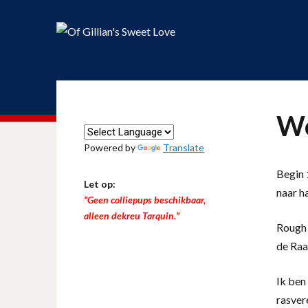
We
Powered by
Translate
Begin 1
Let op:
naar h
“Geen colliepups beschikbaar,
alleen dekreu Tarquin.”
Rough 
de Raa
Ik ben 
rasver