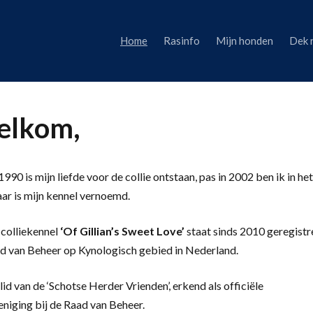
Home
Rasinfo
Mijn honden
Dek 
lkom,
990 is mijn liefde voor de collie ontstaan, pas in 2002 ben ik in het
aar is mijn kennel vernoemd.
colliekennel
‘
Of Gillian’s Sweet Love’
staat sinds 2010 geregistr
d van Beheer op Kynologisch gebied in Nederland.
lid van de ‘Schotse Herder Vrienden’, erkend als officiële
eniging bij de Raad van Beheer.