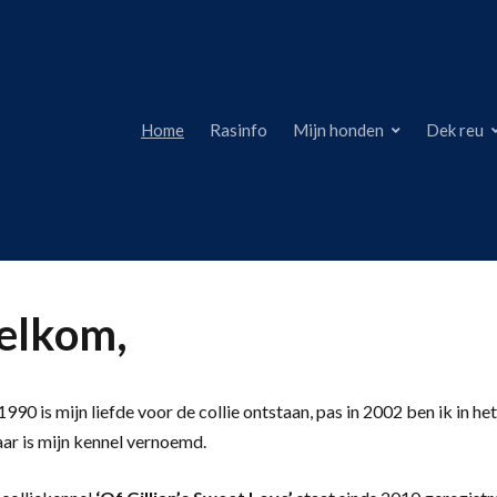
Home
Rasinfo
Mijn honden
Dek reu
lkom,
990 is mijn liefde voor de collie ontstaan, pas in 2002 ben ik in het
aar is mijn kennel vernoemd.