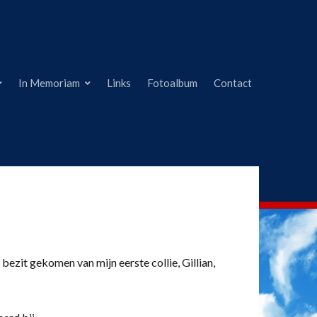
In Memoriam
Links
Fotoalbum
Contact
 bezit gekomen van mijn eerste collie, Gillian,