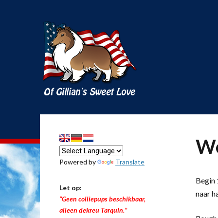
We
Powered by
Translate
Begin 1
Let op:
naar h
“Geen colliepups beschikbaar,
alleen dekreu Tarquin.”