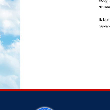
Rough 
de Raa
Ik ben 
rasver