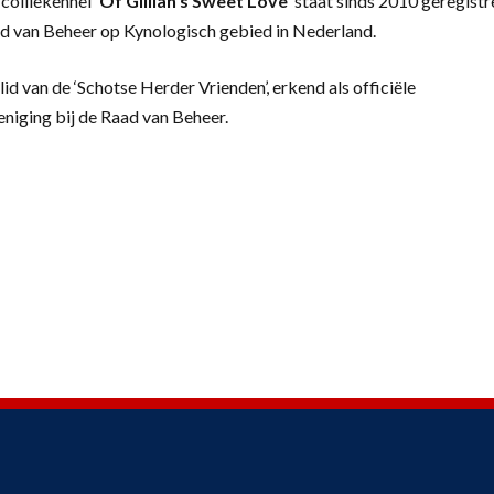
colliekennel
‘
Of Gillian’s Sweet Love’
staat sinds 2010 geregistr
d van Beheer op Kynologisch gebied in Nederland.
lid van de ‘Schotse Herder Vrienden’, erkend als officiële
eniging bij de Raad van Beheer.