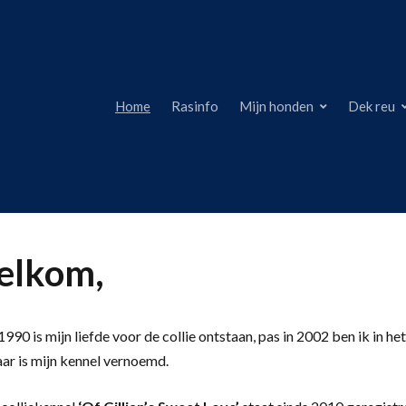
Home
Rasinfo
Mijn honden
Dek reu
lkom,
990 is mijn liefde voor de collie ontstaan, pas in 2002 ben ik in het
aar is mijn kennel vernoemd.