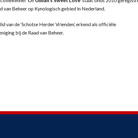
colliekennel
‘
Of Gillian’s Sweet Love’
staat sinds 2010 geregistr
d van Beheer op Kynologisch gebied in Nederland.
lid van de ‘Schotse Herder Vrienden’, erkend als officiële
eniging bij de Raad van Beheer.