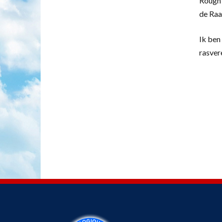
Rough 
de Raa
Ik ben 
rasver