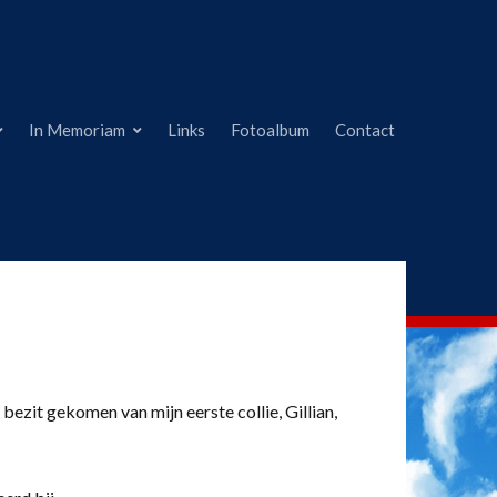
In Memoriam
Links
Fotoalbum
Contact
 bezit gekomen van mijn eerste collie, Gillian,