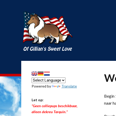
We
Powered by
Translate
Begin 1
Let op:
naar h
“Geen colliepups beschikbaar,
alleen dekreu Tarquin.”