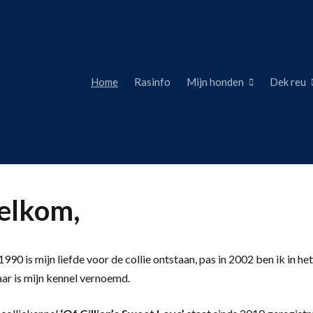
Home
Rasinfo
Mijn honden
Dek reu
lkom,
990 is mijn liefde voor de collie ontstaan, pas in 2002 ben ik in het
aar is mijn kennel vernoemd.