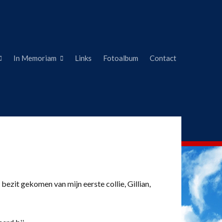
In Memoriam
Links
Fotoalbum
Contact
 bezit gekomen van mijn eerste collie, Gillian,