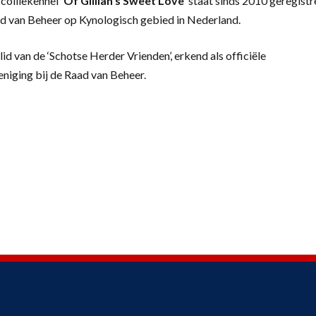
colliekennel
‘
Of Gillian’s Sweet Love’
staat sinds 2010 geregistr
d van Beheer op Kynologisch gebied in Nederland.
lid van de ‘Schotse Herder Vrienden’, erkend als officiële
eniging bij de Raad van Beheer.