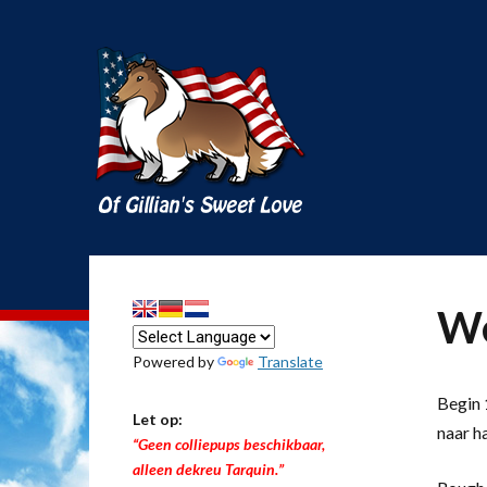
We
Powered by
Translate
Begin 1
Let op:
naar h
“Geen colliepups beschikbaar,
alleen dekreu Tarquin.”