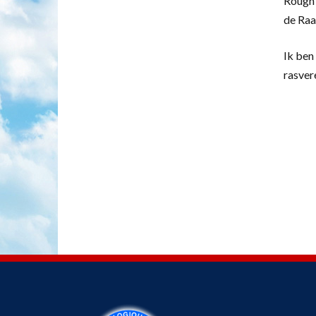
Rough 
de Raa
Ik ben 
rasver