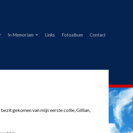
In Memoriam
Links
Fotoalbum
Contact
 bezit gekomen van mijn eerste collie, Gillian,