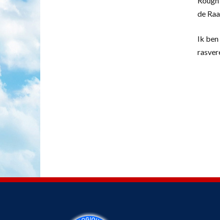
Rough 
de Raa
Ik ben 
rasver