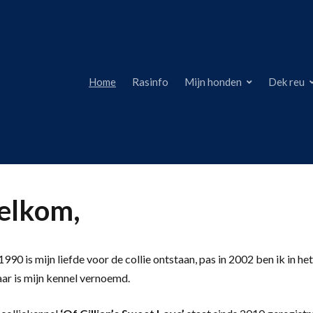
Home
Rasinfo
Mijn honden
Dek reu
lkom,
990 is mijn liefde voor de collie ontstaan, pas in 2002 ben ik in het
aar is mijn kennel vernoemd.