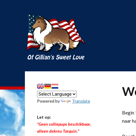
We
Powered by
Translate
Begin 1
Let op:
naar h
“Geen colliepups beschikbaar,
alleen dekreu Tarquin.”