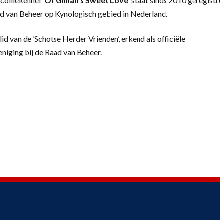
colliekennel
‘
Of Gillian’s Sweet Love’
staat sinds 2010 geregistr
d van Beheer op Kynologisch gebied in Nederland.
lid van de ‘Schotse Herder Vrienden’, erkend als officiële
eniging bij de Raad van Beheer.