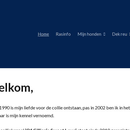
Home
Rasinfo
Mijn honden
Dek reu
lkom,
990 is mijn liefde voor de collie ontstaan, pas in 2002 ben ik in het
aar is mijn kennel vernoemd.