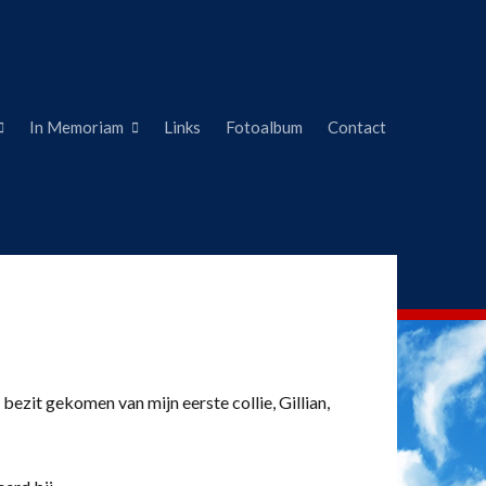
In Memoriam
Links
Fotoalbum
Contact
 bezit gekomen van mijn eerste collie, Gillian,