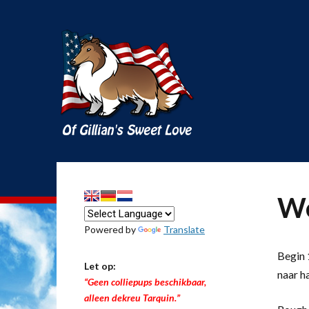
We
Powered by
Translate
Begin 1
Let op:
naar h
“Geen colliepups beschikbaar,
alleen dekreu Tarquin.”