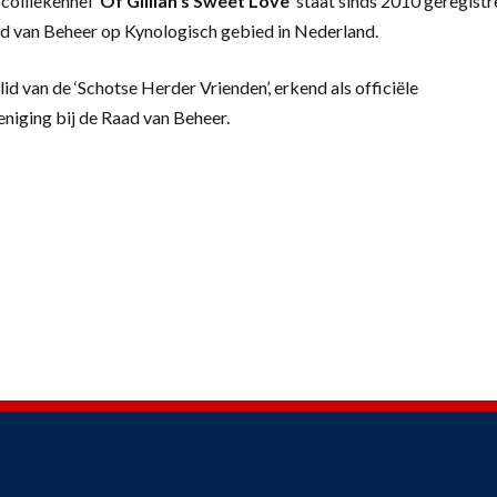
colliekennel
‘
Of Gillian’s Sweet Love’
staat sinds 2010 geregistr
d van Beheer op Kynologisch gebied in Nederland.
lid van de ‘Schotse Herder Vrienden’, erkend als officiële
eniging bij de Raad van Beheer.