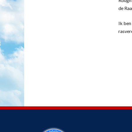
Rough 
de Raa
Ik ben 
rasver