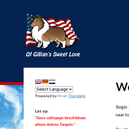
We
Powered by
Translate
Begin 1
Let op:
naar h
“Geen colliepups beschikbaar,
alleen dekreu Tarquin.”