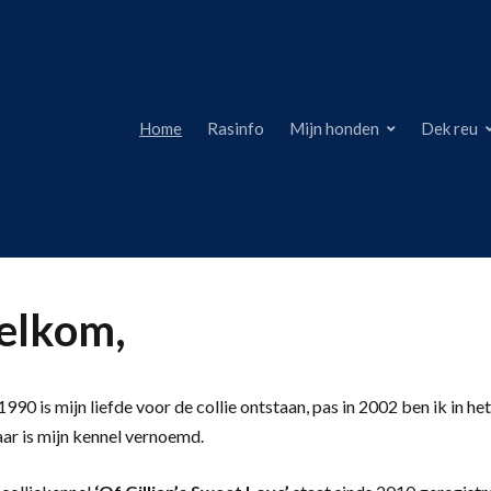
Home
Rasinfo
Mijn honden
Dek reu
lkom,
990 is mijn liefde voor de collie ontstaan, pas in 2002 ben ik in het
aar is mijn kennel vernoemd.