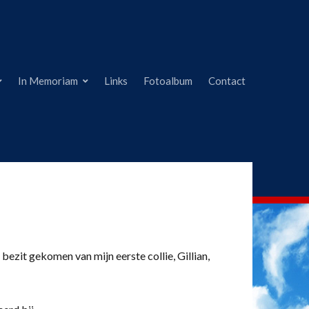
In Memoriam
Links
Fotoalbum
Contact
 bezit gekomen van mijn eerste collie, Gillian,