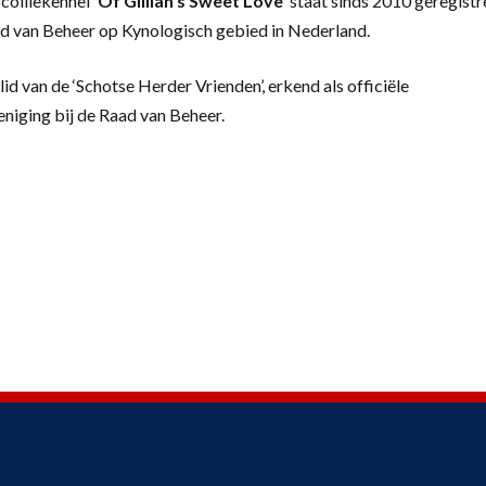
colliekennel
‘
Of Gillian’s Sweet Love’
staat sinds 2010 geregistr
d van Beheer op Kynologisch gebied in Nederland.
lid van de ‘Schotse Herder Vrienden’, erkend als officiële
eniging bij de Raad van Beheer.