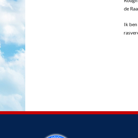
Rough 
de Raa
Ik ben 
rasver