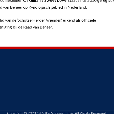
colliekennel
‘
Of Gillian’s Sweet Love’
staat sinds 2010 geregistr
d van Beheer op Kynologisch gebied in Nederland.
lid van de ‘Schotse Herder Vrienden’, erkend als officiële
eniging bij de Raad van Beheer.
Copyright © 2023 Of Gillian's Sweet Love. All Rights Reserved.