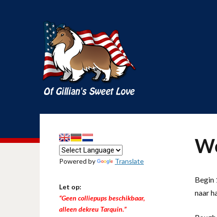
We
Powered by
Translate
Begin 1
Let op:
naar h
“Geen colliepups beschikbaar,
alleen dekreu Tarquin.”