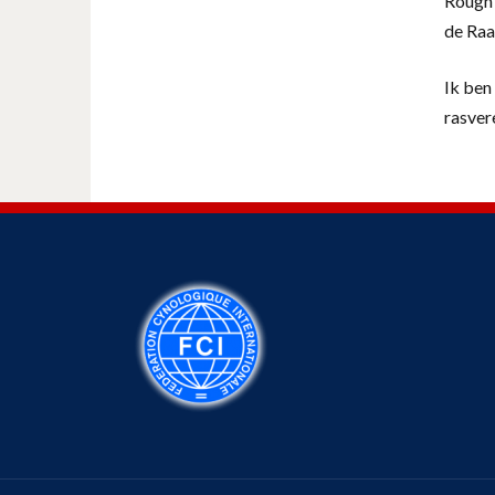
Rough 
de Raa
Ik ben 
rasver