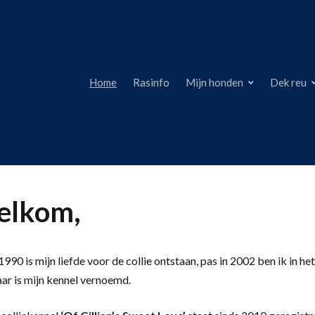
Home
Rasinfo
Mijn honden
Dek reu
lkom,
990 is mijn liefde voor de collie ontstaan, pas in 2002 ben ik in het
aar is mijn kennel vernoemd.