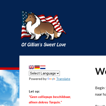
We
Powered by
Translate
Begin 1
Let op:
naar h
“Geen colliepups beschikbaar,
alleen dekreu Tarquin.”