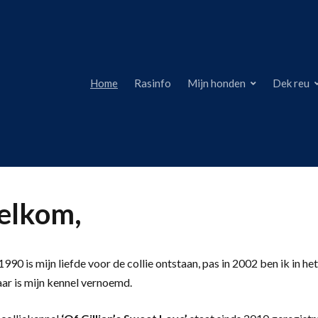
Home
Rasinfo
Mijn honden
Dek reu
lkom,
990 is mijn liefde voor de collie ontstaan, pas in 2002 ben ik in het
aar is mijn kennel vernoemd.