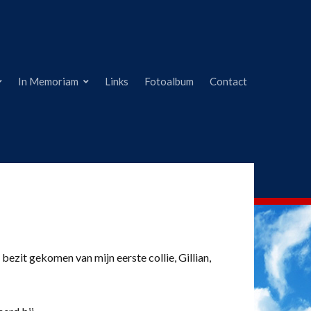
In Memoriam
Links
Fotoalbum
Contact
 bezit gekomen van mijn eerste collie, Gillian,