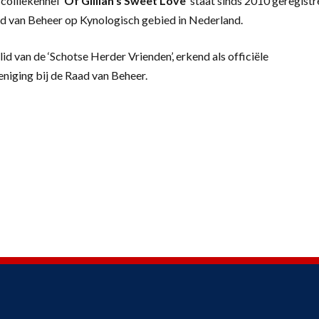
colliekennel
‘
Of Gillian’s Sweet Love’
staat sinds 2010 geregistr
d van Beheer op Kynologisch gebied in Nederland.
lid van de ‘Schotse Herder Vrienden’, erkend als officiële
eniging bij de Raad van Beheer.