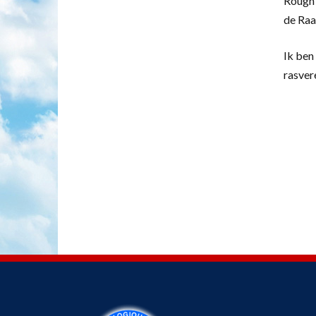
Rough 
de Raa
Ik ben 
rasver