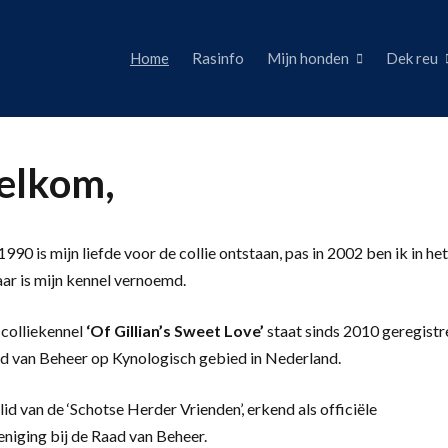
Home
Rasinfo
Mijn honden
Dek reu
lkom,
990 is mijn liefde voor de collie ontstaan, pas in 2002 ben ik in het
aar is mijn kennel vernoemd.
colliekennel
‘
Of Gillian’s Sweet Love’
staat sinds 2010 geregistr
d van Beheer op Kynologisch gebied in Nederland.
lid van de ‘Schotse Herder Vrienden’, erkend als officiële
eniging bij de Raad van Beheer.