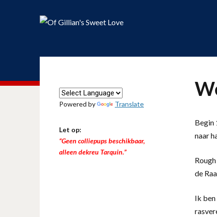
We
Powered by
Translate
Begin 1
Let op:
naar h
“Geen colliepups beschikbaar,
alleen dekreu Tarquin.”
Rough 
de Raa
Ik ben 
rasver