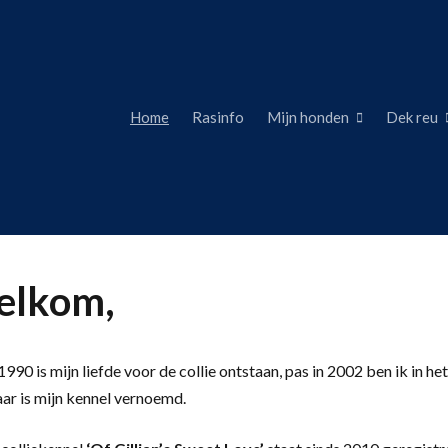
Home
Rasinfo
Mijn honden
Dek reu
lkom,
990 is mijn liefde voor de collie ontstaan, pas in 2002 ben ik in het
aar is mijn kennel vernoemd.