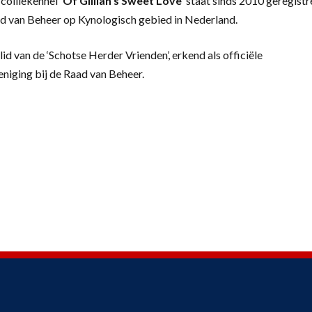
colliekennel
‘
Of Gillian’s Sweet Love’
staat sinds 2010 geregistr
d van Beheer op Kynologisch gebied in Nederland.
lid van de ‘Schotse Herder Vrienden’, erkend als officiële
eniging bij de Raad van Beheer.