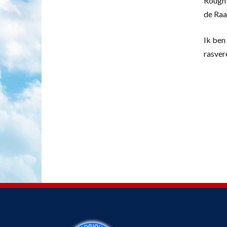
Rough 
de Raa
Ik ben 
rasver