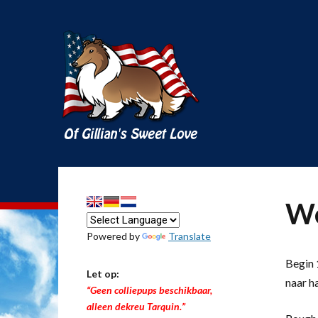
We
Powered by
Translate
Begin 1
Let op:
naar h
“Geen colliepups beschikbaar,
alleen dekreu Tarquin.”