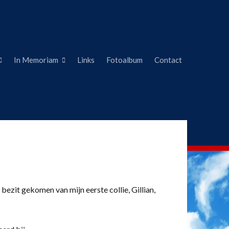
In Memoriam
Links
Fotoalbum
Contact
 bezit gekomen van mijn eerste collie, Gillian,