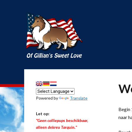
We
Powered by
Translate
Begin 1
Let op:
naar h
“Geen colliepups beschikbaar,
alleen dekreu Tarquin.”