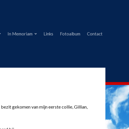
In Memoriam
Links
Fotoalbum
Contact
 bezit gekomen van mijn eerste collie, Gillian,