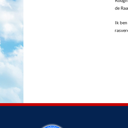
Rough 
de Raa
Ik ben 
rasver