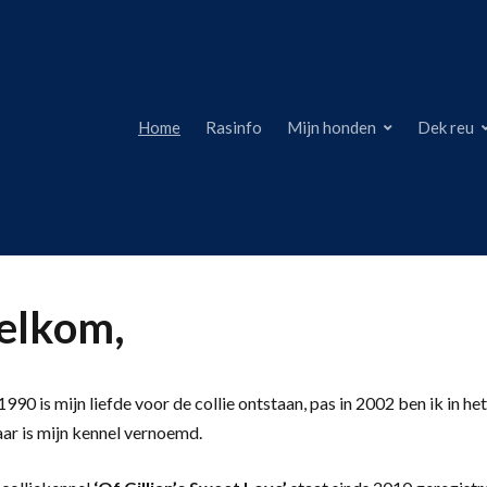
Home
Rasinfo
Mijn honden
Dek reu
lkom,
990 is mijn liefde voor de collie ontstaan, pas in 2002 ben ik in het
aar is mijn kennel vernoemd.