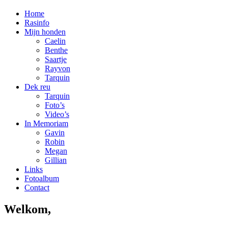
Home
Rasinfo
Mijn honden
Caelin
Benthe
Saartje
Rayvon
Tarquin
Dek reu
Tarquin
Foto’s
Video’s
In Memoriam
Gavin
Robin
Megan
Gillian
Links
Fotoalbum
Contact
Welkom,