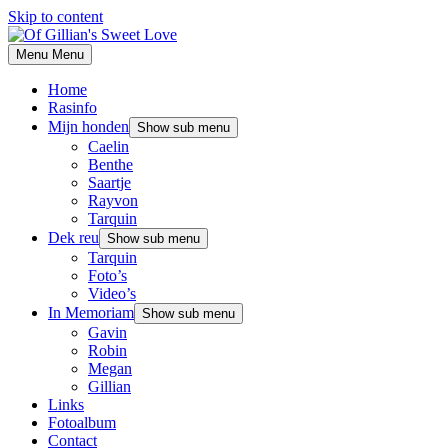
Skip to content
Menu
Menu
Home
Rasinfo
Mijn honden
Show sub menu
Caelin
Benthe
Saartje
Rayvon
Tarquin
Dek reu
Show sub menu
Tarquin
Foto’s
Video’s
In Memoriam
Show sub menu
Gavin
Robin
Megan
Gillian
Links
Fotoalbum
Contact