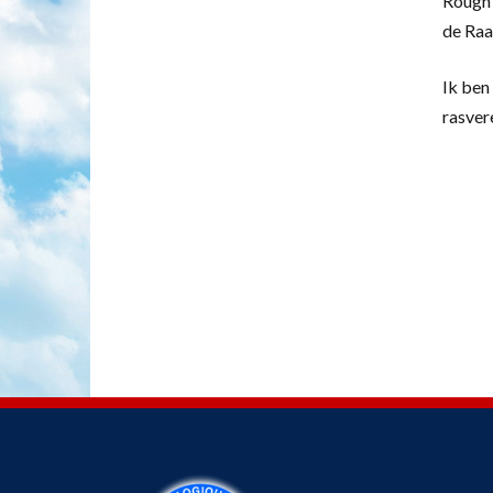
Rough 
de Raa
Ik ben 
rasver