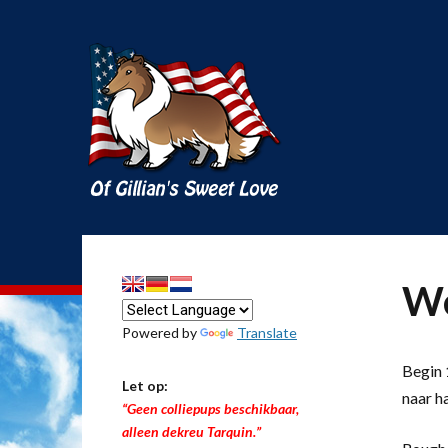
We
Powered by
Translate
Begin 1
Let op:
naar h
“Geen colliepups beschikbaar,
alleen dekreu Tarquin.”