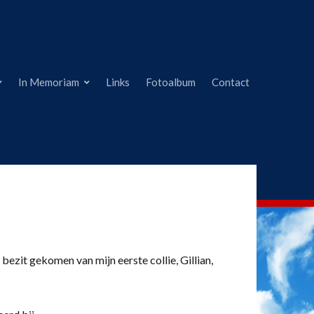
In Memoriam
Links
Fotoalbum
Contact
 bezit gekomen van mijn eerste collie, Gillian,