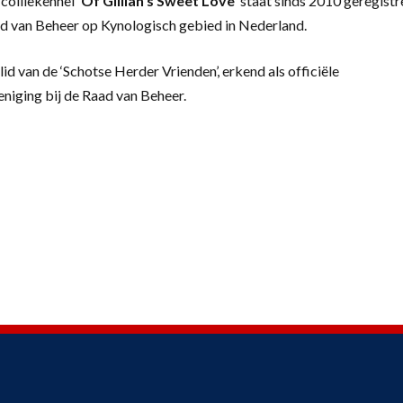
colliekennel
‘
Of Gillian’s Sweet Love’
staat sinds 2010 geregistr
d van Beheer op Kynologisch gebied in Nederland.
lid van de ‘Schotse Herder Vrienden’, erkend als officiële
eniging bij de Raad van Beheer.