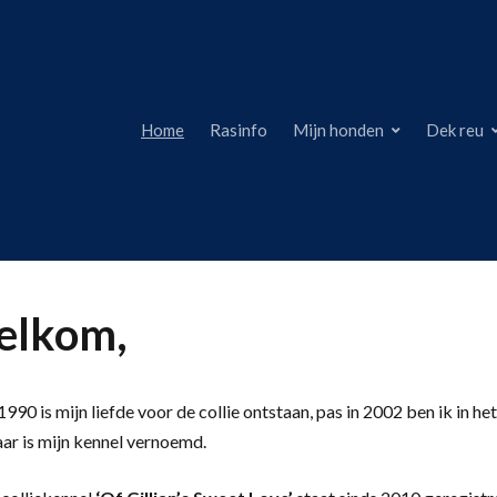
Home
Rasinfo
Mijn honden
Dek reu
lkom,
990 is mijn liefde voor de collie ontstaan, pas in 2002 ben ik in het
aar is mijn kennel vernoemd.