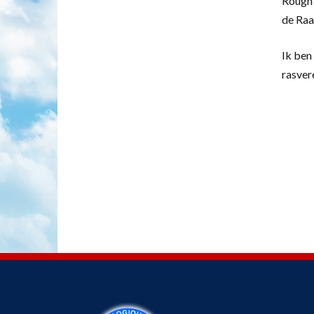
Rough 
de Raa
Ik ben 
rasver