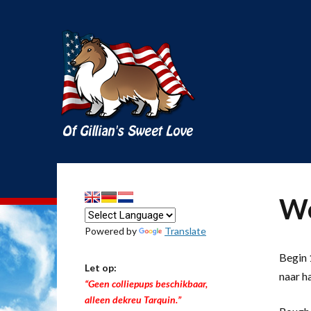
We
Powered by
Translate
Begin 1
Let op:
naar h
“Geen colliepups beschikbaar,
alleen dekreu Tarquin.”