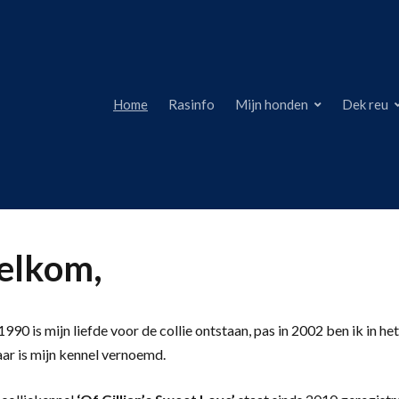
Home
Rasinfo
Mijn honden
Dek reu
lkom,
990 is mijn liefde voor de collie ontstaan, pas in 2002 ben ik in het
aar is mijn kennel vernoemd.