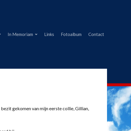
In Memoriam
Links
Fotoalbum
Contact
 bezit gekomen van mijn eerste collie, Gillian,