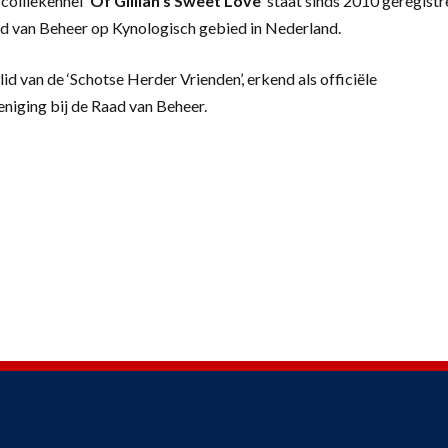
colliekennel
‘
Of Gillian’s Sweet Love’
staat sinds 2010 geregistr
d van Beheer op Kynologisch gebied in Nederland.
lid van de ‘Schotse Herder Vrienden’, erkend als officiële
eniging bij de Raad van Beheer.