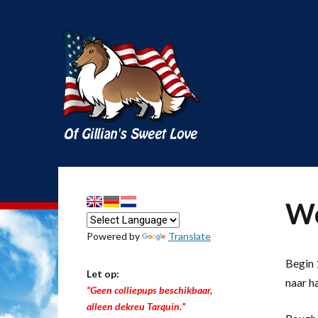
We
Powered by
Translate
Begin 1
Let op:
naar h
“Geen colliepups beschikbaar,
alleen dekreu Tarquin.”