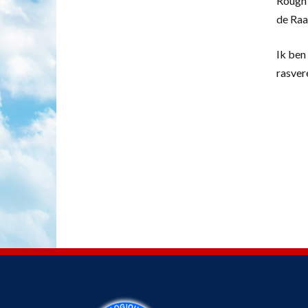
Rough 
de Raa
Ik ben 
rasver