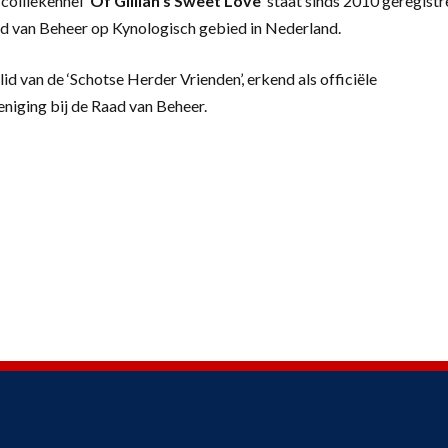
colliekennel
‘
Of Gillian’s Sweet Love’
staat sinds 2010 geregistr
d van Beheer op Kynologisch gebied in Nederland.
lid van de ‘Schotse Herder Vrienden’, erkend als officiële
eniging bij de Raad van Beheer.