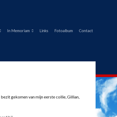
In Memoriam
Links
Fotoalbum
Contact
 bezit gekomen van mijn eerste collie, Gillian,