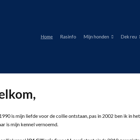
Home
Rasinfo
Mijn honden
Dek reu
lkom,
990 is mijn liefde voor de collie ontstaan, pas in 2002 ben ik in het
aar is mijn kennel vernoemd.