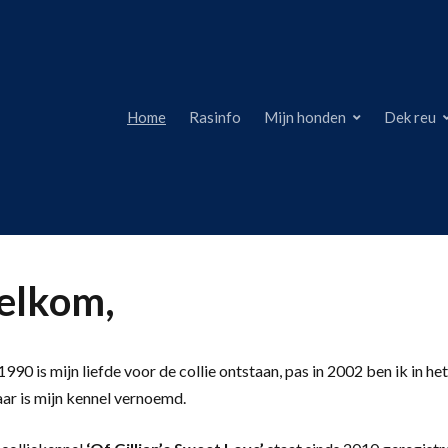
Home
Rasinfo
Mijn honden
Dek reu
lkom,
990 is mijn liefde voor de collie ontstaan, pas in 2002 ben ik in het
aar is mijn kennel vernoemd.