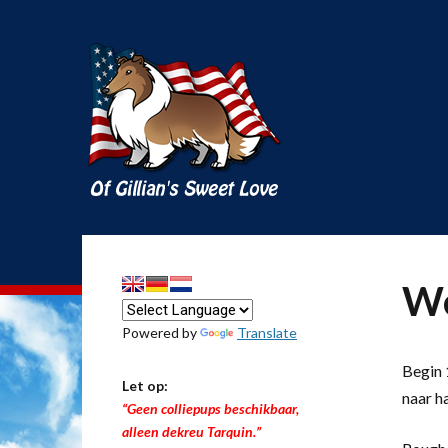
We
Powered by
Translate
Begin 1
Let op:
naar h
“Geen colliepups beschikbaar,
alleen dekreu Tarquin.”