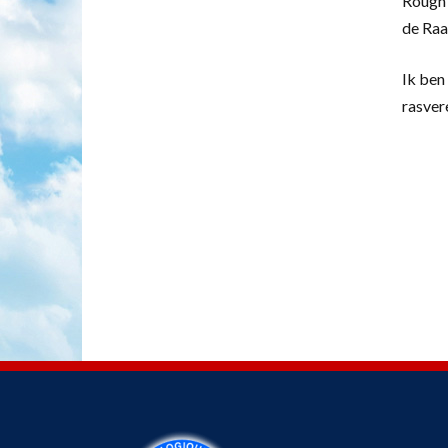
Rough 
de Raa
Ik ben 
rasver