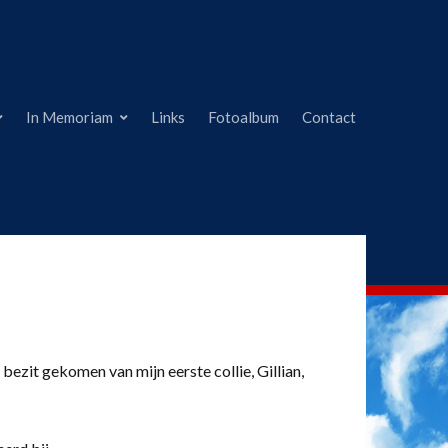
In Memoriam
Links
Fotoalbum
Contact
 bezit gekomen van mijn eerste collie, Gillian,