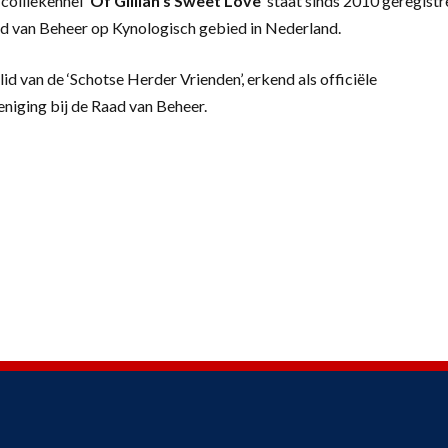
colliekennel
‘
Of Gillian’s Sweet Love’
staat sinds 2010 geregistr
d van Beheer op Kynologisch gebied in Nederland.
lid van de ‘Schotse Herder Vrienden’, erkend als officiële
eniging bij de Raad van Beheer.