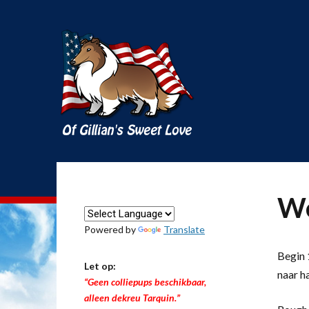
We
Powered by
Translate
Begin 1
Let op:
naar h
“Geen colliepups beschikbaar,
alleen dekreu Tarquin.”