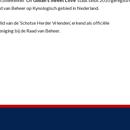
colliekennel
‘
Of Gillian’s Sweet Love’
staat sinds 2010 geregistr
d van Beheer op Kynologisch gebied in Nederland.
lid van de ‘Schotse Herder Vrienden’, erkend als officiële
eniging bij de Raad van Beheer.