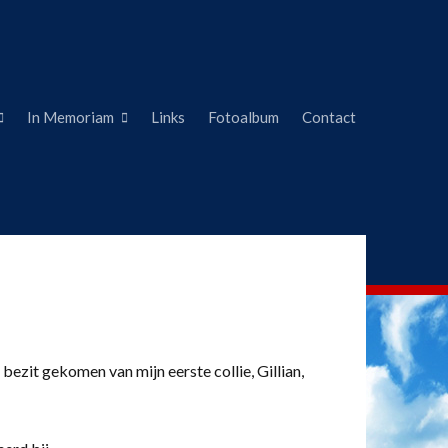
In Memoriam
Links
Fotoalbum
Contact
 bezit gekomen van mijn eerste collie, Gillian,