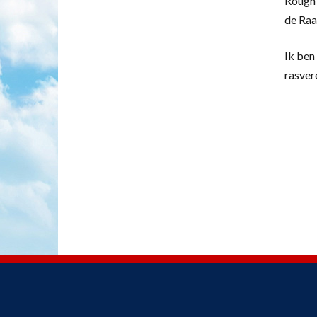
Rough 
de Raa
Ik ben 
rasver