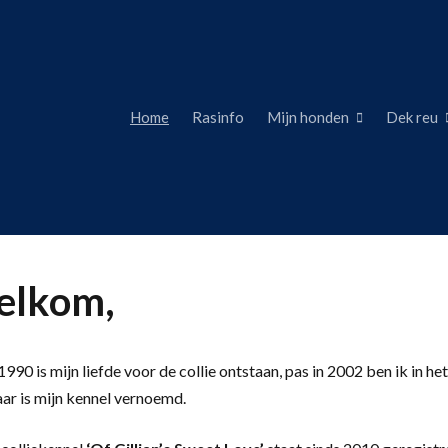
Home
Rasinfo
Mijn honden
Dek reu
lkom,
990 is mijn liefde voor de collie ontstaan, pas in 2002 ben ik in het
aar is mijn kennel vernoemd.