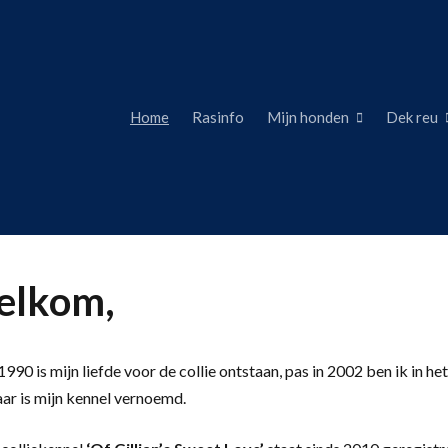
Home
Rasinfo
Mijn honden
Dek reu
lkom,
990 is mijn liefde voor de collie ontstaan, pas in 2002 ben ik in het
aar is mijn kennel vernoemd.