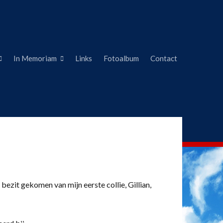
In Memoriam
Links
Fotoalbum
Contact
 bezit gekomen van mijn eerste collie, Gillian,