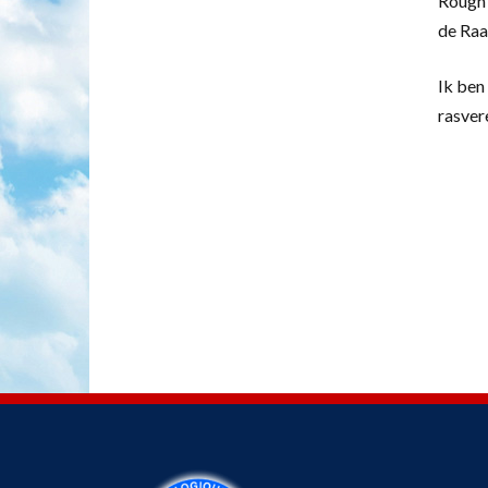
Rough 
de Raa
Ik ben 
rasver