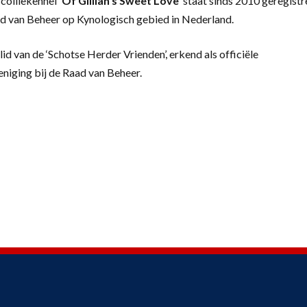
colliekennel
‘
Of Gillian’s Sweet Love’
staat sinds 2010 geregistr
d van Beheer op Kynologisch gebied in Nederland.
lid van de ‘Schotse Herder Vrienden’, erkend als officiële
eniging bij de Raad van Beheer.