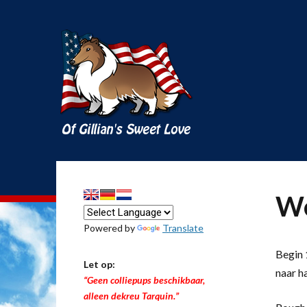
We
Powered by
Translate
Begin 1
Let op:
naar h
“Geen colliepups beschikbaar,
alleen dekreu Tarquin.”