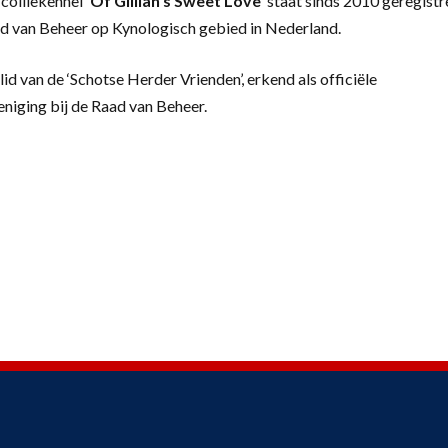
colliekennel
‘
Of Gillian’s Sweet Love’
staat sinds 2010 geregistr
d van Beheer op Kynologisch gebied in Nederland.
lid van de ‘Schotse Herder Vrienden’, erkend als officiële
eniging bij de Raad van Beheer.