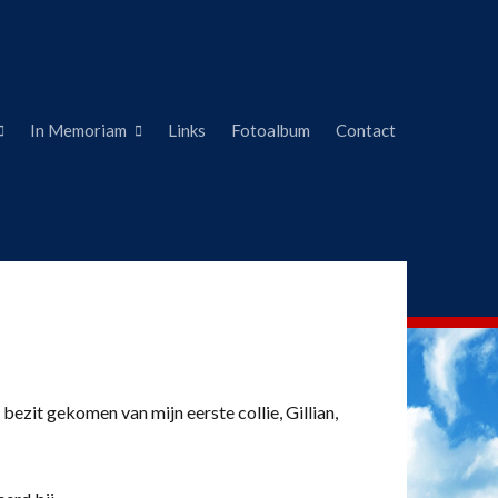
In Memoriam
Links
Fotoalbum
Contact
 bezit gekomen van mijn eerste collie, Gillian,