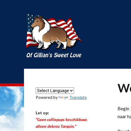
We
Powered by
Translate
Begin 1
Let op:
naar h
“Geen colliepups beschikbaar,
alleen dekreu Tarquin.”