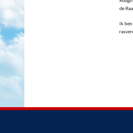
Rough 
de Raa
Ik ben 
rasver