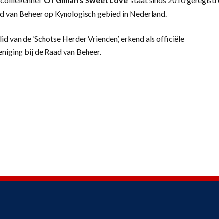
colliekennel
‘
Of Gillian’s Sweet Love’
staat sinds 2010 geregistr
d van Beheer op Kynologisch gebied in Nederland.
lid van de ‘Schotse Herder Vrienden’, erkend als officiële
eniging bij de Raad van Beheer.