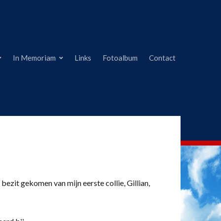
In Memoriam
Links
Fotoalbum
Contact
 bezit gekomen van mijn eerste collie, Gillian,