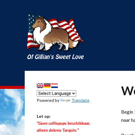
We
Powered by
Translate
Begin 1
Let op:
naar h
“Geen colliepups beschikbaar,
alleen dekreu Tarquin.”