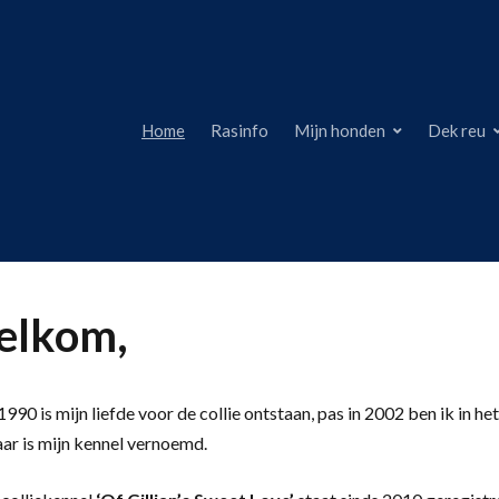
Home
Rasinfo
Mijn honden
Dek reu
lkom,
990 is mijn liefde voor de collie ontstaan, pas in 2002 ben ik in het
aar is mijn kennel vernoemd.