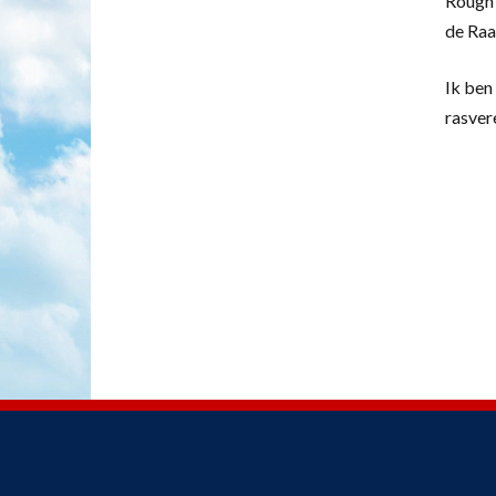
Rough 
de Raa
Ik ben 
rasver