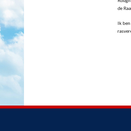
Rough 
de Raa
Ik ben 
rasver