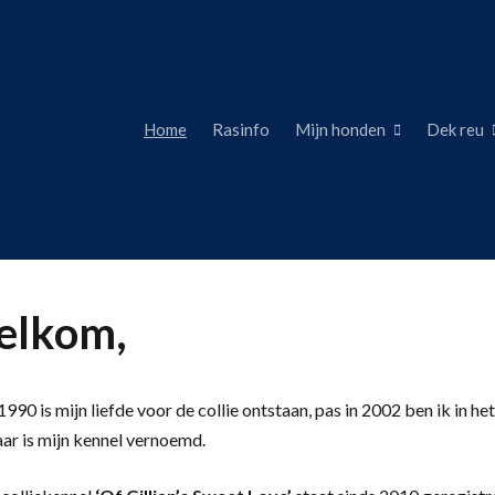
Home
Rasinfo
Mijn honden
Dek reu
lkom,
990 is mijn liefde voor de collie ontstaan, pas in 2002 ben ik in het
aar is mijn kennel vernoemd.