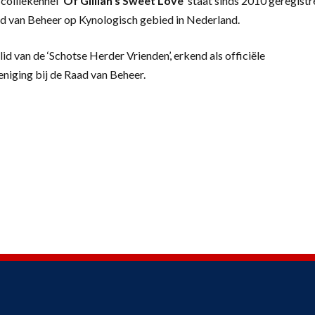
colliekennel
‘
Of Gillian’s Sweet Love’
staat sinds 2010 geregistr
d van Beheer op Kynologisch gebied in Nederland.
lid van de ‘Schotse Herder Vrienden’, erkend als officiële
eniging bij de Raad van Beheer.