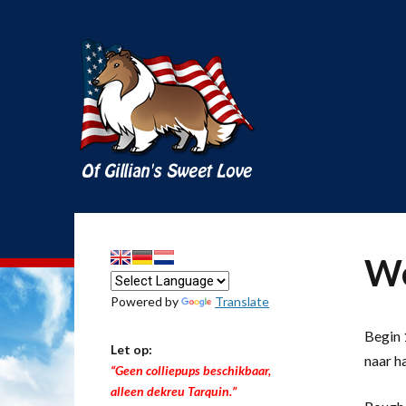
We
Powered by
Translate
Begin 1
Let op:
naar h
“Geen colliepups beschikbaar,
alleen dekreu Tarquin.”