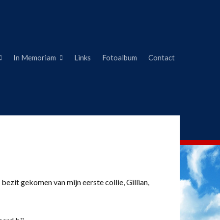
In Memoriam
Links
Fotoalbum
Contact
 bezit gekomen van mijn eerste collie, Gillian,