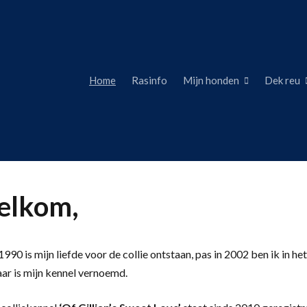
Home
Rasinfo
Mijn honden
Dek reu
lkom,
990 is mijn liefde voor de collie ontstaan, pas in 2002 ben ik in het
aar is mijn kennel vernoemd.