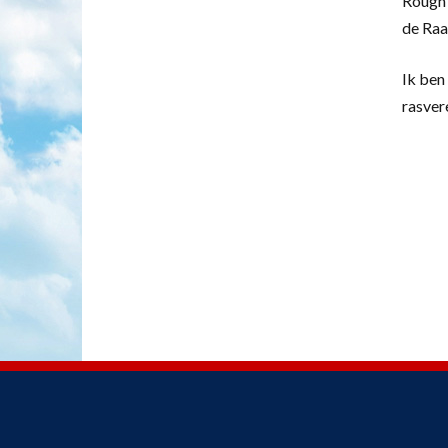
Rough 
de Raa
Ik ben 
rasver