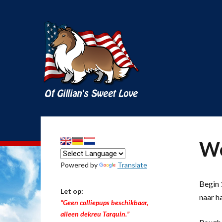
We
Powered by
Translate
Begin 1
Let op:
naar h
“Geen colliepups beschikbaar,
alleen dekreu Tarquin.”