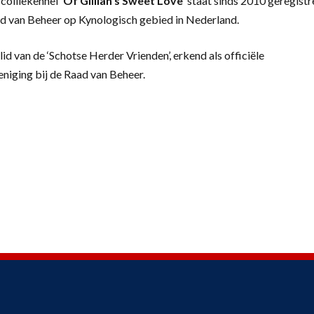
colliekennel
‘
Of Gillian’s Sweet Love’
staat sinds 2010 geregistr
d van Beheer op Kynologisch gebied in Nederland.
lid van de ‘Schotse Herder Vrienden’, erkend als officiële
eniging bij de Raad van Beheer.