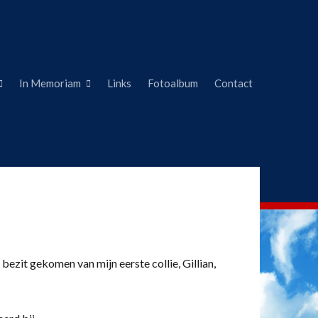
In Memoriam
Links
Fotoalbum
Contact
 bezit gekomen van mijn eerste collie, Gillian,