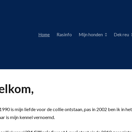
Home
Rasinfo
Mijn honden
Dek reu
lkom,
990 is mijn liefde voor de collie ontstaan, pas in 2002 ben ik in het
aar is mijn kennel vernoemd.