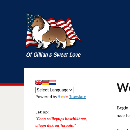
We
Powered by
Translate
Begin 1
Let op:
naar h
“Geen colliepups beschikbaar,
alleen dekreu Tarquin.”