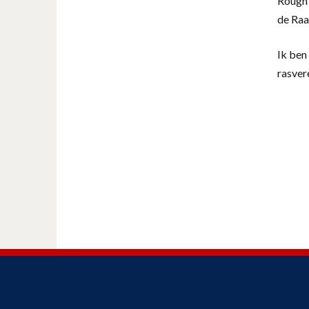
Rough 
de Raa
Ik ben 
rasver