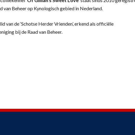
colliekennel
‘
Of Gillian’s Sweet Love’
staat sinds 2010 geregistr
d van Beheer op Kynologisch gebied in Nederland.
lid van de ‘Schotse Herder Vrienden’, erkend als officiële
eniging bij de Raad van Beheer.