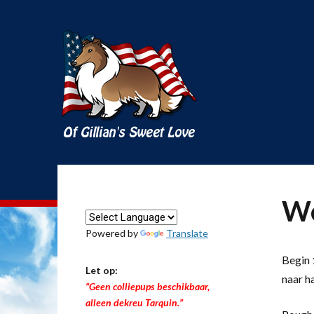
We
Powered by
Translate
Begin 1
Let op:
naar h
“Geen colliepups beschikbaar,
alleen dekreu Tarquin.”