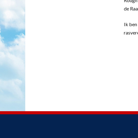
Rough 
de Raa
Ik ben 
rasver