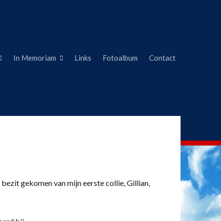
In Memoriam
Links
Fotoalbum
Contact
 bezit gekomen van mijn eerste collie, Gillian,