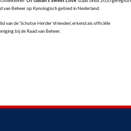
colliekennel
‘
Of Gillian’s Sweet Love’
staat sinds 2010 geregistr
d van Beheer op Kynologisch gebied in Nederland.
lid van de ‘Schotse Herder Vrienden’, erkend als officiële
eniging bij de Raad van Beheer.