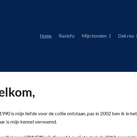
Home
Rasinfo
Mijn honden
Dek reu
lkom,
990 is mijn liefde voor de collie ontstaan, pas in 2002 ben ik in het
aar is mijn kennel vernoemd.