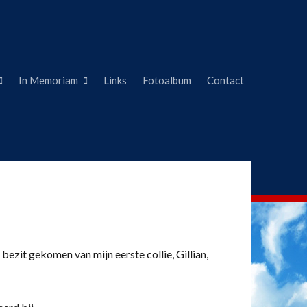
In Memoriam
Links
Fotoalbum
Contact
 bezit gekomen van mijn eerste collie, Gillian,