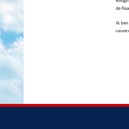
Rough 
de Raa
Ik ben 
rasver