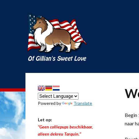
We
Powered by
Translate
Begin 1
Let op:
naar h
“Geen colliepups beschikbaar,
alleen dekreu Tarquin.”