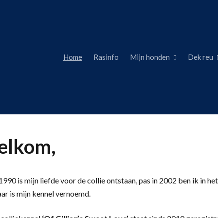
Home
Rasinfo
Mijn honden
Dek reu
lkom,
990 is mijn liefde voor de collie ontstaan, pas in 2002 ben ik in het
aar is mijn kennel vernoemd.