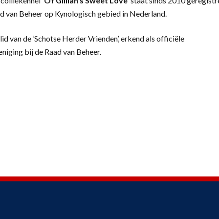
colliekennel
‘
Of Gillian’s Sweet Love’
staat sinds 2010 geregistr
d van Beheer op Kynologisch gebied in Nederland.
lid van de ‘Schotse Herder Vrienden’, erkend als officiële
eniging bij de Raad van Beheer.