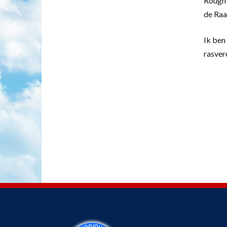
Rough 
de Raa
Ik ben 
rasver