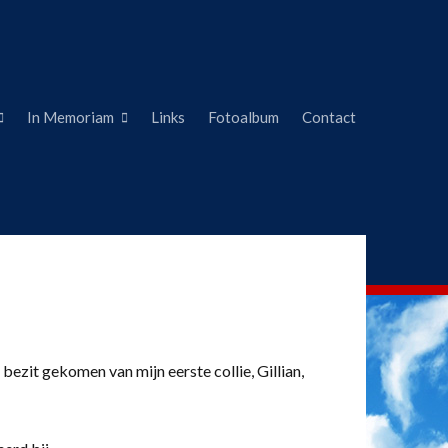
In Memoriam
Links
Fotoalbum
Contact
 bezit gekomen van mijn eerste collie, Gillian,