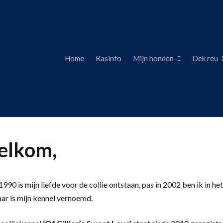
Home
Rasinfo
Mijn honden
Dek reu
lkom,
990 is mijn liefde voor de collie ontstaan, pas in 2002 ben ik in het
aar is mijn kennel vernoemd.