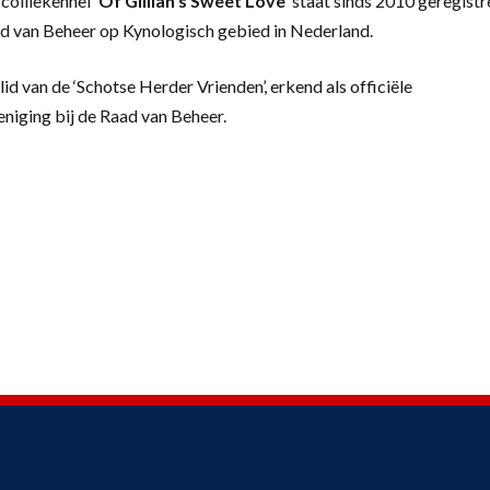
colliekennel
‘
Of Gillian’s Sweet Love’
staat sinds 2010 geregistr
d van Beheer op Kynologisch gebied in Nederland.
lid van de ‘Schotse Herder Vrienden’, erkend als officiële
eniging bij de Raad van Beheer.