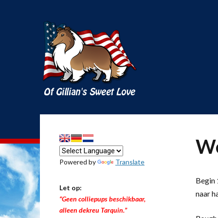
We
Powered by
Translate
Begin 1
Let op:
naar h
“Geen colliepups beschikbaar,
alleen dekreu Tarquin.”