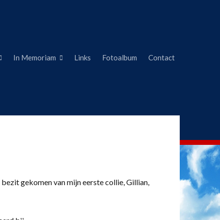
In Memoriam
Links
Fotoalbum
Contact
 bezit gekomen van mijn eerste collie, Gillian,