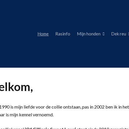
Home
Rasinfo
Mijn honden
Dek reu
lkom,
990 is mijn liefde voor de collie ontstaan, pas in 2002 ben ik in het
aar is mijn kennel vernoemd.