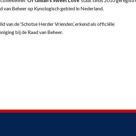
colliekennel
‘
Of Gillian’s Sweet Love’
staat sinds 2010 geregistr
d van Beheer op Kynologisch gebied in Nederland.
lid van de ‘Schotse Herder Vrienden’, erkend als officiële
eniging bij de Raad van Beheer.