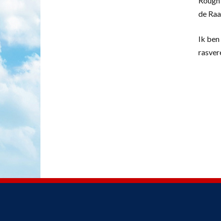
Rough 
de Raa
Ik ben 
rasver