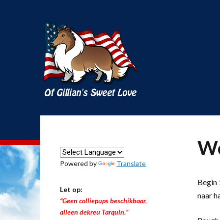
We
Powered by
Translate
Begin 1
Let op:
naar h
“Geen colliepups beschikbaar,
alleen dekreu Tarquin.”