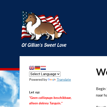
We
Powered by
Translate
Begin 1
Let op:
naar h
“Geen colliepups beschikbaar,
alleen dekreu Tarquin.”