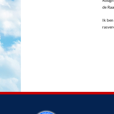
Rough 
de Raa
Ik ben 
rasver