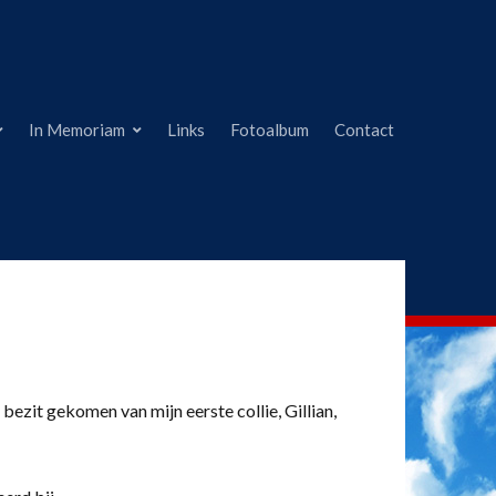
In Memoriam
Links
Fotoalbum
Contact
 bezit gekomen van mijn eerste collie, Gillian,