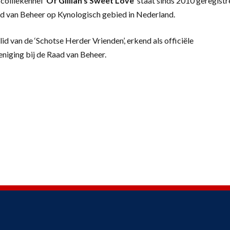
colliekennel
‘
Of Gillian’s Sweet Love’
staat sinds 2010 geregistr
d van Beheer op Kynologisch gebied in Nederland.
lid van de ‘Schotse Herder Vrienden’, erkend als officiële
eniging bij de Raad van Beheer.