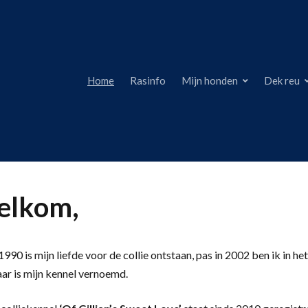
Home
Rasinfo
Mijn honden
Dek reu
lkom,
990 is mijn liefde voor de collie ontstaan, pas in 2002 ben ik in het
aar is mijn kennel vernoemd.