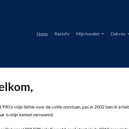
Home
Rasinfo
Mijn honden
Dek reu
lkom,
990 is mijn liefde voor de collie ontstaan, pas in 2002 ben ik in het
aar is mijn kennel vernoemd.