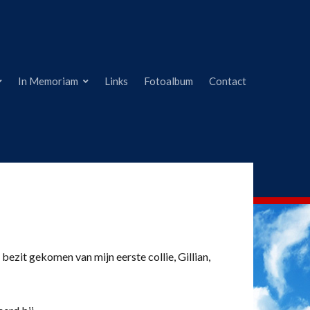
In Memoriam
Links
Fotoalbum
Contact
 bezit gekomen van mijn eerste collie, Gillian,