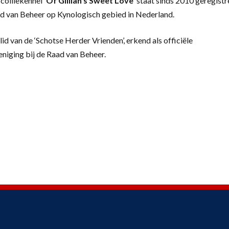
colliekennel
‘
Of Gillian’s Sweet Love’
staat sinds 2010 geregistr
d van Beheer op Kynologisch gebied in Nederland.
lid van de ‘Schotse Herder Vrienden’, erkend als officiële
eniging bij de Raad van Beheer.