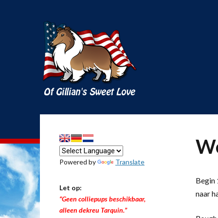
We
Powered by
Translate
Begin 1
Let op:
naar h
“Geen colliepups beschikbaar,
alleen dekreu Tarquin.”