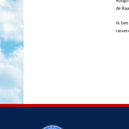
Rough 
de Raa
Ik ben 
rasver