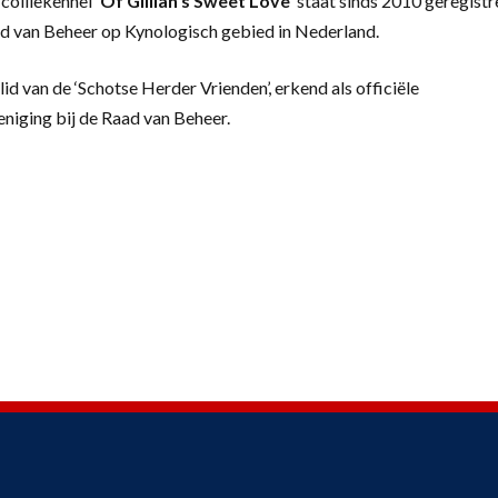
colliekennel
‘
Of Gillian’s Sweet Love’
staat sinds 2010 geregistr
d van Beheer op Kynologisch gebied in Nederland.
lid van de ‘Schotse Herder Vrienden’, erkend als officiële
eniging bij de Raad van Beheer.