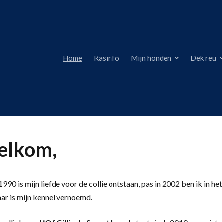
Home
Rasinfo
Mijn honden
Dek reu
lkom,
990 is mijn liefde voor de collie ontstaan, pas in 2002 ben ik in het
aar is mijn kennel vernoemd.