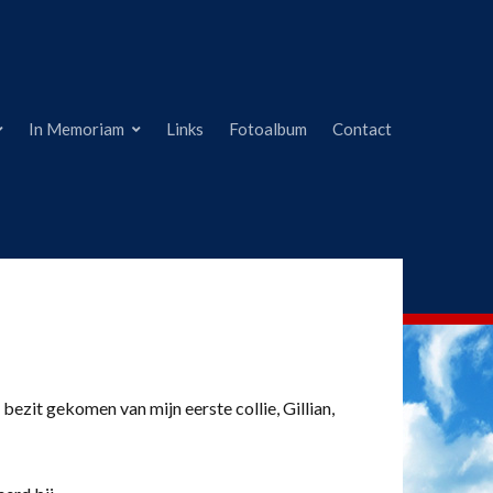
In Memoriam
Links
Fotoalbum
Contact
 bezit gekomen van mijn eerste collie, Gillian,