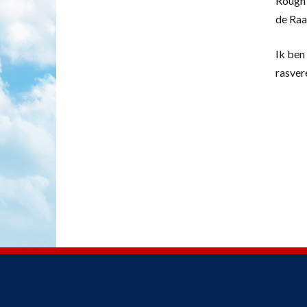
Rough 
de Raa
Ik ben 
rasver