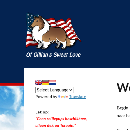
We
Powered by
Translate
Begin 1
Let op:
naar h
“Geen colliepups beschikbaar,
alleen dekreu Tarquin.”