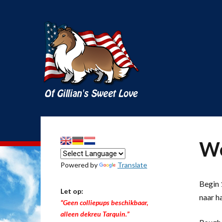
We
Powered by
Translate
Begin 1
Let op:
naar h
“Geen colliepups beschikbaar,
alleen dekreu Tarquin.”