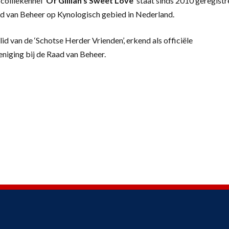
colliekennel
‘
Of Gillian’s Sweet Love’
staat sinds 2010 geregistr
d van Beheer op Kynologisch gebied in Nederland.
lid van de ‘Schotse Herder Vrienden’, erkend als officiële
eniging bij de Raad van Beheer.