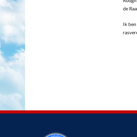
Rough 
de Raa
Ik ben 
rasver