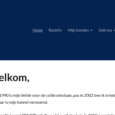
Home
Rasinfo
Mijn honden
Dek reu
lkom,
990 is mijn liefde voor de collie ontstaan, pas in 2002 ben ik in het
aar is mijn kennel vernoemd.