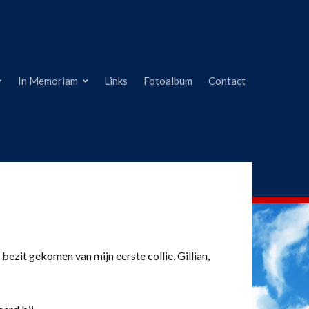
In Memoriam
Links
Fotoalbum
Contact
 bezit gekomen van mijn eerste collie, Gillian,